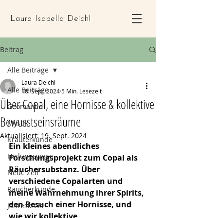
Laura Isabella Deichl
Beitrag
Alle Beiträge
Laura Deichl
Alle Beiträge
18. Sept. 2024
5 Min. Lesezeit
Über Copal, eine Hornisse & kollektive
Geomantie
Bewusstseinsräume
Mystik
Aktualisiert:
19. Sept. 2024
Kräuterkunde
Ein kleines abendliches 
Heilungswege
Forschungsprojekt zum Copal als 
Räuchersubstanz. Über 
Neue Zeit
verschiedene Copalarten und 
Räucherkunde
meine Wahrnehmung ihrer Spirits, 
den Besuch einer Hornisse, und 
Jahreskreis
wie wir kollektive 