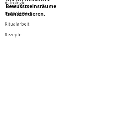
Astrologie
Bewusstseinsräume 
Mythologie
transzendieren.
Ritualarbeit
Rezepte