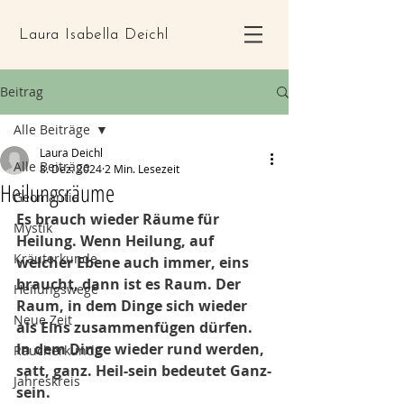
Laura Isabella Deichl
Beitrag
Alle Beiträge
Laura Deichl
Alle Beiträge
8. Dez. 2024
2 Min. Lesezeit
Heilungsräume
Geomantie
Es brauch wieder Räume für 
Mystik
Heilung. Wenn Heilung, auf 
Kräuterkunde
welcher Ebene auch immer, eins 
braucht, dann ist es Raum. Der 
Heilungswege
Raum, in dem Dinge sich wieder 
Neue Zeit
als Eins zusammenfügen dürfen. 
In dem Dinge wieder rund werden, 
Räucherkunde
satt, ganz. Heil-sein bedeutet Ganz-
Jahreskreis
sein.