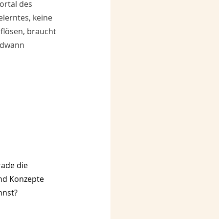
ortal des 
lerntes, keine 
flösen, braucht 
ndwann 
rade die 
nd Konzepte 
nnst?