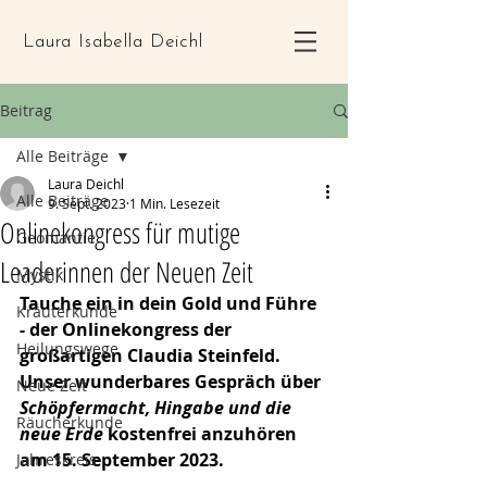
Laura Isabella Deichl
Beitrag
Alle Beiträge
Laura Deichl
Alle Beiträge
9. Sept. 2023
1 Min. Lesezeit
Onlinekongress für mutige
Geomantie
Leaderinnen der Neuen Zeit
Mystik
Tauche ein in dein Gold und Führe 
Kräuterkunde
- der Onlinekongress der 
Heilungswege
großartigen Claudia Steinfeld. 
Unser wunderbares Gespräch über 
Neue Zeit
Schöpfermacht, Hingabe und die 
Räucherkunde
neue Erde
 kostenfrei anzuhören 
am 15. September 2023.
Jahreskreis