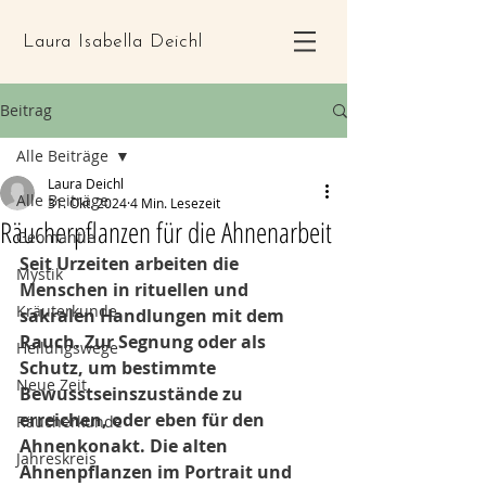
Laura Isabella Deichl
Beitrag
Alle Beiträge
Laura Deichl
Alle Beiträge
31. Okt. 2024
4 Min. Lesezeit
Räucherpflanzen für die Ahnenarbeit
Geomantie
Seit Urzeiten arbeiten die 
Mystik
Menschen in rituellen und 
Kräuterkunde
sakralen Handlungen mit dem 
Rauch.
 Zur 
Segnung oder als 
Heilungswege
Schutz, um bestimmte 
Neue Zeit
Bewusstseinszustände zu 
erreichen, oder eben für den 
Räucherkunde
Ahnenkonakt. Die alten 
Jahreskreis
Ahnenpflanzen im Portrait und 