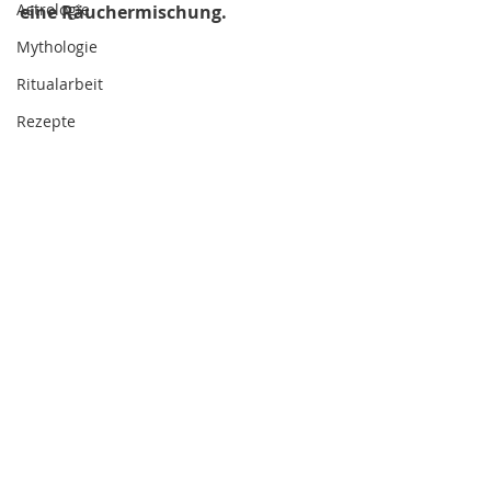
Astrologie
eine Räuchermischung.
Mythologie
Ritualarbeit
Rezepte