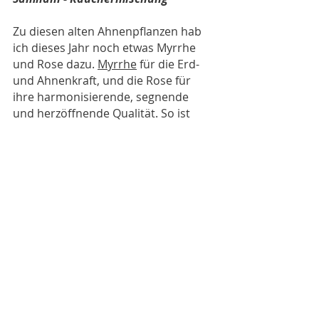
Zu diesen alten Ahnenpflanzen hab 
ich dieses Jahr noch etwas Myrrhe 
und Rose dazu. 
Myrrhe
 für die Erd- 
und Ahnenkraft, und die Rose für 
ihre harmonisierende, segnende 
und herzöffnende Qualität. So ist 
meine Samhain Räuchermischung 
für dieses Jahr also folgende:
Wacholderspitzen
Beifuß
Engelwurzwurzel
Fichtenharz
Hollerblüten
Eibe (
giftig! Hinweis unten
)
Myrrhe
Rose 