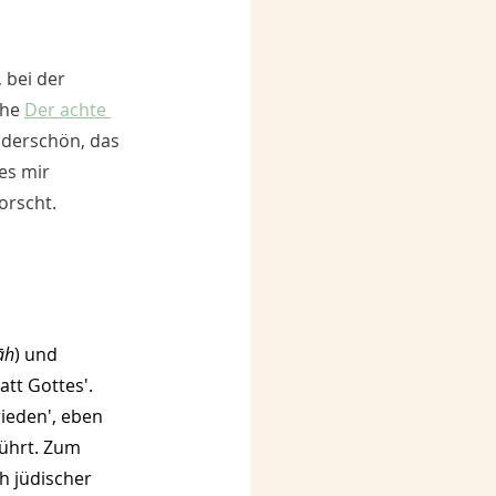
 bei der 
he 
Der achte 
nderschön, das 
es mir 
orscht. 
āh
) und 
tt Gottes'. 
ieden', eben 
rührt. Zum 
h jüdischer 