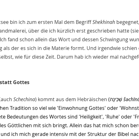
see bin ich zum ersten Mal dem Begriff 
Shekhinah 
begegnet,
dmalerei, über die ich kürzlich erst geschrieben hatte (sie
. Ich fand schon allein das Wort und dessen Schwingung wu
als der es sich in die Materie formt. Und irgendwie schien 
elbst, wie für diese Zeit. Darum hab ich wieder mal nachgef
statt Gottes
 (auch 
Schechina
) kommt aus dem Hebräischen 
(שְׁכִינָה 
šəchīn
chen Tradition so viel wie 'Einwohnung Gottes' oder 'Wohnsta
e Bedeutungen des Wortes sind 'Heiligkeit', 'Ruhe' oder 'Fr
es Göttlichen mit sich bringt. Allein das hat mich schon be
 und ich mich gerade intensiv mit der Struktur der Bibel nac