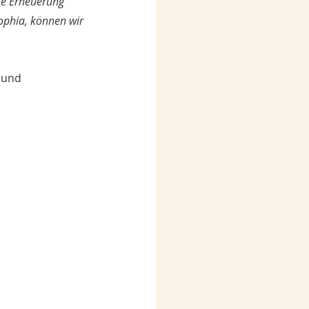
hte Erneuerung 
Sophia, können wir 
 und 