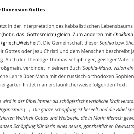
he Dimension Gottes
etzt in der Interpretation des kabbalistischen Lebensbaums 
t
 (hebr. das 'Gottesreich') gleich. Zum anderen mit 
Chokhma
 (griech.‚Weisheit‘).
 Die Gemeinschaft dieser 
Sophia
 bzw. 
She
eit Gottes oder Jesu Christi und dem Menschen beschreibt 
. Auch der Theologe Thomas Schipflinger, geistiger Vater d
roßgmain, verbindet 
in seinem Buch 
'Sophia-Maria. Vision ei
sche Lehre über Maria mit der russisch-orthodoxen Sophien
ilgarten findet man erstaunlicherweise folgenden Text:
 wird in der Bibel immer als schöpferische weibliche Kraft versta
rganismus (...). Die ganze Schöpfung ist beseelt und die Bibel spr
izierten Weisheit Gottes und Weltseele, die in Maria Mensch gew
anzen Schöpfung Künderin eines neuen, ganzheitlichen Bewusstsei