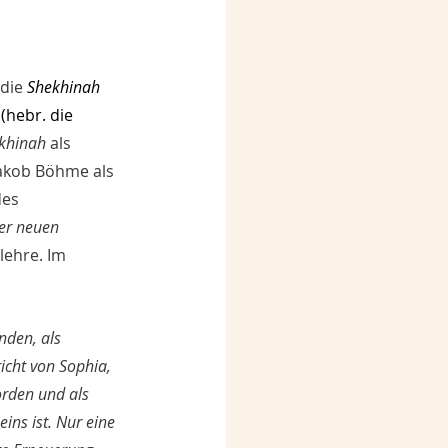
die 
Shekhinah 
 (hebr. die 
khinah
 als 
Jakob Böhme als 
es 
ner neuen 
lehre. Im 
nden, als 
icht von Sophia, 
orden und als 
ns ist. Nur eine 