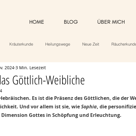
HOME
BLOG
ÜBER MICH
Kräuterkunde
Heilungswege
Neue Zeit
Räucherkund
v. 2024
3 Min. Lesezeit
alarbeit
Rezepte
as Göttlich-Weibliche
24
Hebräischen. Es ist die Präsenz des Göttlichen, die der We
hkeit. Und vor allem ist sie, wie 
Sophia
, die personifizi
e Dimension Gottes in Schöpfung und Erleuchtung. 