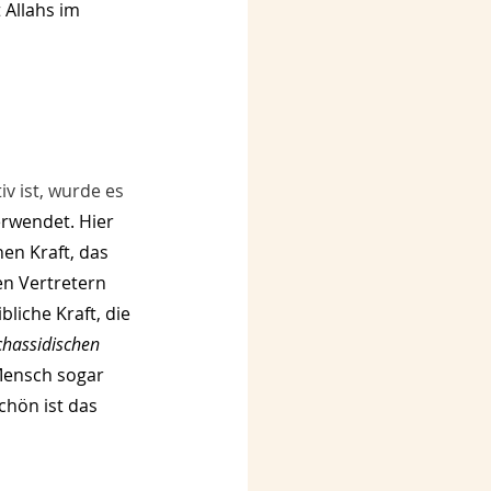
 Allahs im 
v ist, wurde es 
erwendet. Hier 
en Kraft, das 
n Vertretern 
iche Kraft, die 
chassidischen 
Mensch sogar 
chön ist das 