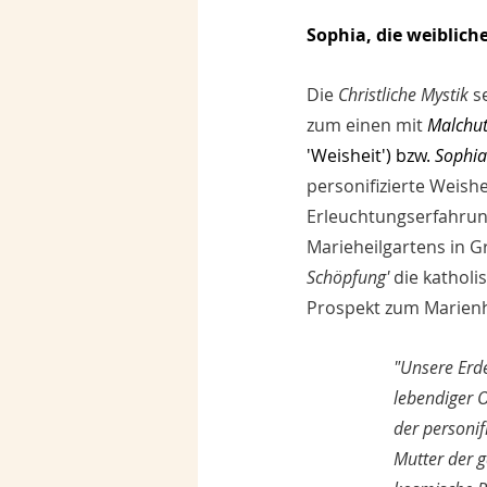
Sophia, die weiblic
Die 
Christliche Mystik
 s
zum einen mit 
Malchu
'Weisheit') bzw. 
Sophia
personifizierte Weish
Erleuchtungserfahrung
Marieheilgartens in G
Schöpfung'
die katholi
Prospekt zum Marienhe
"Unsere Erde
lebendiger O
der personif
Mutter der g