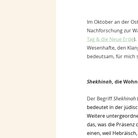
Im Oktober an der Ost
Nachforschung zur Wan
Tag & die Neue Erde
)
Wesenhafte, den Klang 
bedeutsam, für mich s
Shekhinah
, die Wohn
Der Begriff 
Shekhinah
bedeutet in der jüdis
Weitere untergeordnet
das, was die Präsenz d
einen, weil Hebräisch,