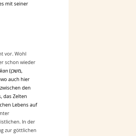
es mit seiner 
t vor. Wohl 
er schon wieder 
hkan
 (משכן, 
, wo auch hier 
 zwischen den 
 das Zelten 
ichen Lebens auf 
nter 
istlichen. In der 
ug zur göttlichen 