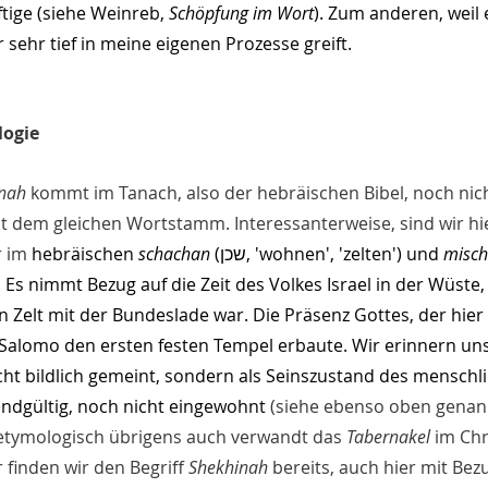
tige (siehe Weinreb, 
Schöpfung im Wort
). Zum anderen, weil 
sehr tief in meine eigenen Prozesse greift. 
logie
nah
 kommt im Tanach, also der hebräischen Bibel, noch nich
 dem gleichen Wortstamm. Interessanterweise, sind wir hi
r im
 hebräischen 
schachan
 (שכן, 'wohnen', 'zelten') und 
misc
'). Es nimmt Bezug auf die Zeit des Volkes Israel in der Wüste
in Zelt mit der Bundeslade war. Die Präsenz Gottes, der hier
Salomo den ersten festen Tempel erbaute. Wir erinnern uns,
cht bildlich gemeint, sondern als Seinszustand des menschl
endgültig, noch nicht eingewohnt 
(siehe ebenso oben genan
 etymologisch übrigens auch verwandt das 
Tabernakel
 im Chr
 finden wir den Begriff 
Shekhinah
 bereits, auch hier mit Bez