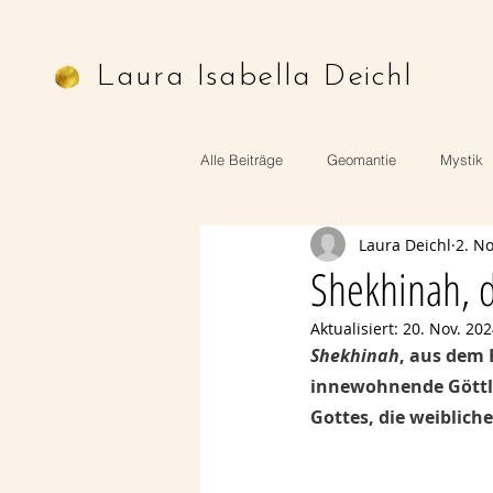
Laura Isabella Deichl
Alle Beiträge
Geomantie
Mystik
Laura Deichl
2. No
Astrologie
Mythologie
Ritu
Shekhinah, d
Aktualisiert:
20. Nov. 20
Shekhinah
, aus dem 
innewohnende Göttlic
Gottes, die weiblich