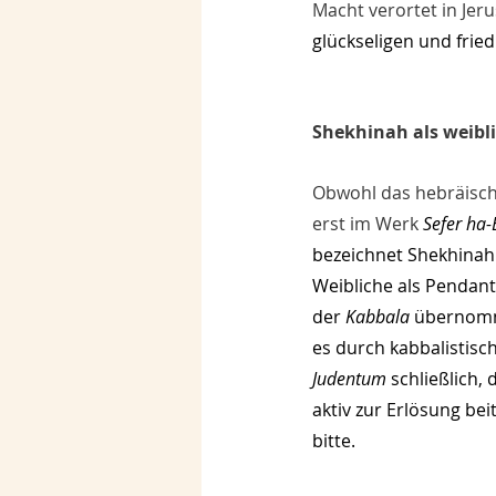
Macht verortet in Jeru
glückseligen und frie
Shekhinah als weibl
Obwohl das hebräische
erst im Werk 
Sefer ha-
bezeichnet Shekhinah 
Weibliche als Pendan
der 
Kabbala
 übernomm
es durch kabbalistisch
Judentum 
schließlich,
aktiv zur Erlösung bei
bitte.