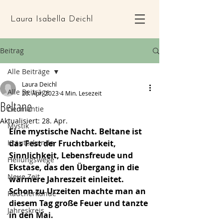
Laura Isabella Deichl
Beitrag
Alle Beiträge
Laura Deichl
Alle Beiträge
20. Apr. 2023
4 Min. Lesezeit
Beltane
Geomantie
Aktualisiert:
28. Apr.
Mystik
Eine mystische Nacht. Beltane ist 
Kräuterkunde
das Fest der Fruchtbarkeit, 
Sinnlichkeit, Lebensfreude und 
Heilungswege
Ekstase, das den Übergang in die 
Neue Zeit
wärmere Jahreszeit einleitet. 
Schon zu Urzeiten machte man an 
Räucherkunde
diesem Tag große Feuer und tanzte 
Jahreskreis
in den Mai.