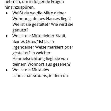
nehmen, um in folgende Fragen 
hineinzuspüren. 
Weißt du wo die Mitte deiner 
Wohnung, deines Hauses liegt? 
Wie ist sie gestaltet? Wie wird sie 
genutzt? 
Wo ist die Mitte deiner Stadt, 
deines Ortes? Ist sie in 
irgendeiner Weise markiert oder 
gestaltet? In welcher 
Himmelsrichtung liegt sie von 
deinem Wohnort aus gesehen? 
Wo ist die Mitte des 
Landschaftsraums, in dem du 
lebst? Wo ändert sich gefühlt 
der Landschaftsraum, wo sind 
seine Grenzen? Und was hätte 
es für einen Einfluss auf dein 
Landschaftsholon, wenn seine 
Mitte fehlen würde? 