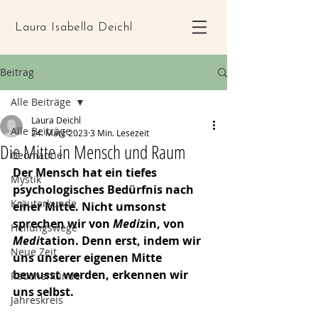
Laura Isabella Deichl
Beitrag
Alle Beiträge
Laura Deichl
Alle Beiträge
24. März 2023
3 Min. Lesezeit
Die Mitte in Mensch und Raum
Geomantie
Der Mensch hat ein tiefes 
Mystik
psychologisches Bedürfnis nach 
Kräuterkunde
einer Mitte. Nicht umsonst 
sprechen wir von 
Medi
zin, von 
Heilungswege
Medi
tation. Denn erst, indem wir 
Neue Zeit
uns unserer eigenen Mitte 
bewusst werden, erkennen wir 
Räucherkunde
uns selbst.
Jahreskreis