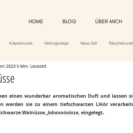
HOME
BLOG
ÜBER MICH
Kräuterkunde
Heilungswege
Neue Zeit
Räucherkund
uni 2023
3 Min. Lesezeit
alarbeit
Rezepte
üsse
n einen wunderbar aromatischen Duft und lassen sich
en werden sie zu einem tiefschwarzen Likör verarbeit
 Schwarze Walnüsse, 
Johanninüsse
, eingelegt.