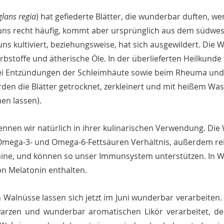
glans regia
) hat gefiederte Blätter, die wunderbar duften, w
i uns recht häufig, kommt aber ursprünglich aus dem südwes
s kultiviert, beziehungsweise, hat sich ausgewildert. Die Wa
rbstoffe und ätherische Öle. In der überlieferten Heilkunde
bei Entzündungen der Schleimhäute sowie beim Rheuma und 
rden die Blätter getrocknet, zerkleinert und mit heißem Wa
en lassen).
ennen wir natürlich in ihrer kulinarischen Verwendung. Die 
mega-3- und Omega-6-Fettsäuren Verhältnis, außerdem reic
ine, und können so unser Immunsystem unterstützen. In Wa
n Melatonin enthalten. 
Walnüsse lassen sich jetzt im Juni wunderbar verarbeiten. I
warzen und wunderbar aromatischen Likör verarbeitet, d