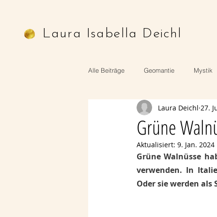
Laura Isabella Deichl
Alle Beiträge
Geomantie
Mystik
Laura Deichl
27. J
Astrologie
Mythologie
Ritu
Grüne Waln
Aktualisiert:
9. Jan. 2024
Grüne Walnüsse habe
verwenden. In Itali
Oder sie werden als