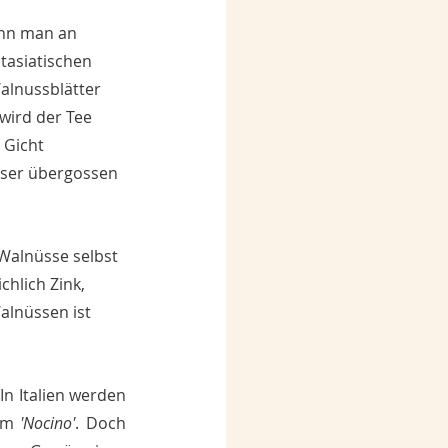
enn man an 
tasiatischen 
lnussblätter 
 wird der Tee 
Gicht 
sser übergossen 
Walnüsse selbst 
hlich Zink, 
lnüssen ist 
n Italien werden 
em 
'Nocino'
. Doch 