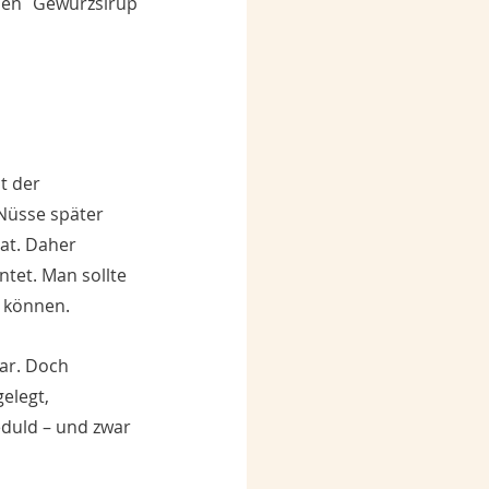
nen Gewürzsirup 
t der 
Nüsse später 
hat. Daher 
tet. Man sollte 
n können.
ar. Doch 
elegt, 
duld – und zwar 