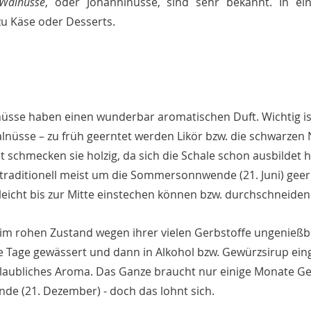
Walnüsse
, oder Johanninüsse, sind sehr bekannt. In ei
zu Käse oder Desserts. 
üsse haben einen wunderbar aromatischen Duft. Wichtig is
lnüsse – zu früh geerntet werden Likör bzw. die schwarzen 
et schmecken sie holzig, da sich die Schale schon ausbildet 
raditionell meist um die Sommersonnwende (21. Juni) geern
leicht bis zur Mitte einstechen können bzw. durchschneide
im rohen Zustand wegen ihrer vielen Gerbstoffe ungenießb
e Tage gewässert und dann in Alkohol bzw. Gewürzsirup eing
glaubliches Aroma. Das Ganze braucht nur einige Monate Ge
de (21. Dezember) - doch das lohnt sich.