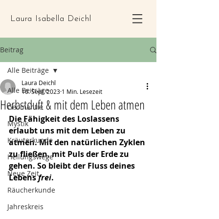
Laura Isabella Deichl
Beitrag
Alle Beiträge
Laura Deichl
Alle Beiträge
10. Sept. 2023
1 Min. Lesezeit
Herbstduft & mit dem Leben atmen
Geomantie
Die Fähigkeit des Loslassens 
Mystik
erlaubt uns mit dem Leben zu 
Kräuterkunde
atmen. Mit den natürlichen Zyklen 
zu fließen, mit Puls der Erde zu 
Heilungswege
gehen. So bleibt der Fluss deines 
Neue Zeit
Lebens 
frei
.
Räucherkunde
Jahreskreis