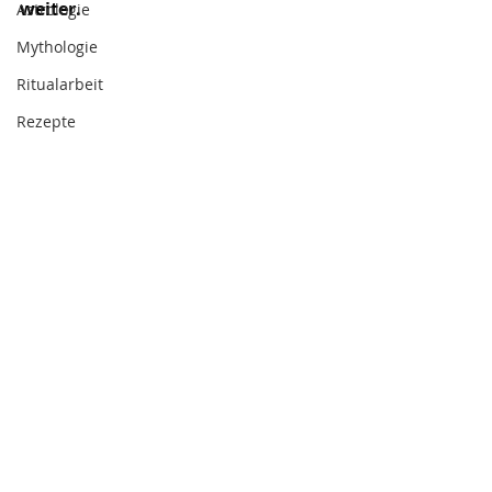
weiter.
Astrologie
Mythologie
Ritualarbeit
Rezepte