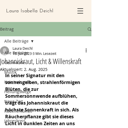
Laura Isabella Deichl
Beitrag
Alle Beiträge
Laura Deichl
Alle Beiträge
10. Juli 2023
3 Min. Lesezeit
Johanniskraut, Licht & Willenskraft
Geomantie
Aktualisiert:
2. Aug. 2025
Mystik
In seiner Signatur mit den 
Kräuterkunde
sonnengelben, strahlenförmigen 
Blüten, die zur 
Heilungswege
Sommersonnwende aufblühen, 
Neue Zeit
trägt das Johanniskraut die 
höchste Sonnenkraft in sich. Als 
Räucherkunde
Räucherpflanze gibt sie dieses 
Jahreskreis
Licht in dunklen Zeiten an uns 