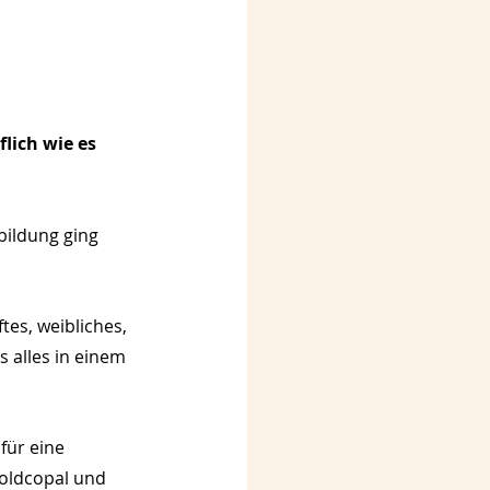
lich wie es 
bildung ging 
es, weibliches, 
 alles in einem 
für eine 
oldcopal und 