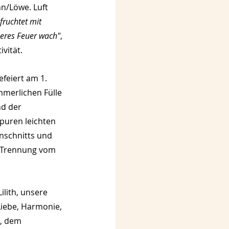
/Löwe. Luft 
fruchtet mit 
neres Feuer wach"
, 
vität.
feiert am 1. 
mmerlichen Fülle 
d der 
puren leichten 
nschnitts und 
r Trennung vom 
lith, unsere 
Liebe, Harmonie, 
, dem 