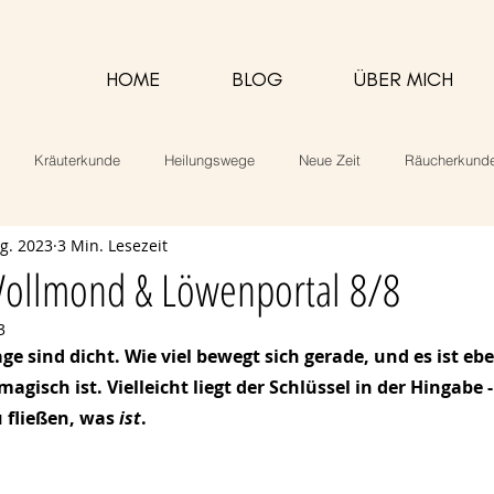
HOME
BLOG
ÜBER MICH
Kräuterkunde
Heilungswege
Neue Zeit
Räucherkund
ug. 2023
3 Min. Lesezeit
alarbeit
Rezepte
Vollmond & Löwenportal 8/8
3
age sind dicht. Wie viel bewegt sich gerade, und es ist eb
agisch ist. Vielleicht liegt der Schlüssel in der Hingabe -
 fließen, was 
ist
.