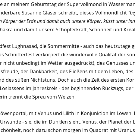
e an meinem Geburtstag der Supervollmond in Wassermann
nderbare Susanne Glaser schreibt, dieses Vollmondlicht 
"be
en Körper der Erde und damit auch unsere Körper, küsst unser in
hakra und damit unsere Schöpferkraft, Schönheit und Kreati
dfest Lughnasad, die Sommermitte - auch das heutzutage ge
s Schnitterfest verkörpert die wundervolle Qualität der so
r nicht unbedingt im Wetter ausgedrückt), des Genusses un
reude, der Dankbarkeit, des Fließens mit dem Leben, des 
nd des süßen Nichtstuns. Doch auch die Zeit des ersten Kor
Loslassens im Jahreskreis - des beginnenden Rückzugs, de
terin trennt die Spreu vom Weizen.
wenportal, mit Venus und Lilith in Konjunktion im Löwen. Li
Urwunde - sie, die im Dunklen sieht. Venus, der Planet der 
 Schönheit, noch dazu schon morgen im Quadrat mit Uranus