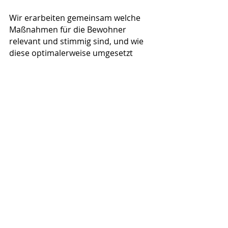
Wir erarbeiten gemeinsam welche 
Maßnahmen für die Bewohner 
relevant und stimmig sind, und wie 
diese optimalerweise umgesetzt 
werden können, damit alle wieder in 
ihre volle Kraft und Leichtigkeit 
kommen. Und es ist immer wieder 
erstaunlich, welche unglaublichen 
und wundervollen Dynamiken durch 
diese Arbeit entstehen.
Reflektion
Ich lade dich ein, dir etwas Zeit zu 
nehmen, um in folgende Fragen 
hinein zu spüren. 
Weißt du wo die Mitte deiner 
Wohnung, deines Hauses liegt? 