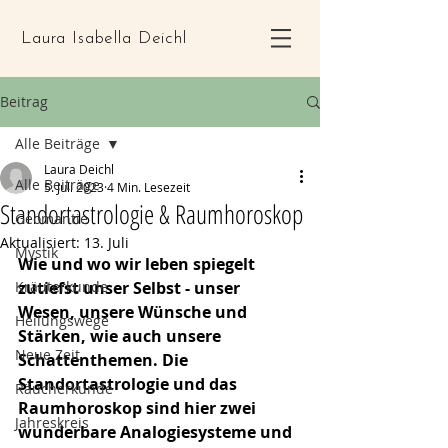
Laura Isabella Deichl
Beitrag
Alle Beiträge
Laura Deichl
Alle Beiträge
5. Juli 2023
4 Min. Lesezeit
Standortastrologie & Raumhoroskop
Geomantie
Aktualisiert:
13. Juli
Mystik
Wie und wo wir leben spiegelt 
Kräuterkunde
zutiefst unser Selbst - unser 
Wesen, unsere Wünsche und 
Heilungswege
Stärken, wie auch unsere 
Neue Zeit
Schattenthemen. Die 
Standortastrologie und das 
Räucherkunde
Raumhoroskop sind hier zwei 
Jahreskreis
wunderbare Analogiesysteme und 