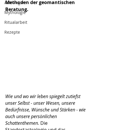
Methoden der geomantischen 
Astrologie
Beratung.
Mythologie
Ritualarbeit
Rezepte
Wie und wo wir leben spiegelt zutiefst 
unser Selbst - unser Wesen, unsere 
Bedürfnisse, Wünsche und Stärken - wie 
auch unsere persönlichen 
Schattenthemen. 
Die 
Standortastrologie und das 