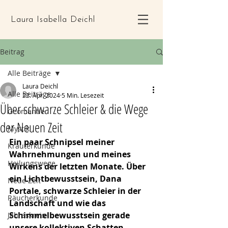
Laura Isabella Deichl
Beitrag
Alle Beiträge
Laura Deichl
Alle Beiträge
22. Apr. 2024
5 Min. Lesezeit
Über schwarze Schleier & die Wege
Geomantie
der Neuen Zeit
Mystik
Ein paar Schnipsel meiner 
Kräuterkunde
Wahrnehmungen und meines 
Heilungswege
Wirkens der letzten Monate. Über 
ein Lichtbewusstsein, Dana 
Neue Zeit
Portale, schwarze Schleier in der 
Räucherkunde
Landschaft und wie das 
Schimmelbewusstsein gerade 
Jahreskreis
unsere kollektiven Schatten 