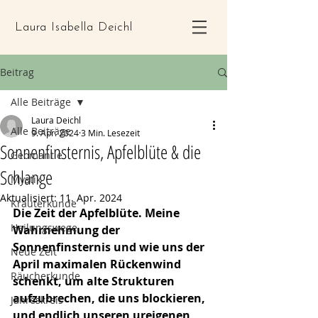
Laura Isabella Deichl
Beitrag
Alle Beiträge
Laura Deichl
Alle Beiträge
9. Apr. 2024
3 Min. Lesezeit
Sonnenfinsternis, Apfelblüte & die
Geomantie
Schlange
Mystik
Aktualisiert:
11. Apr. 2024
Kräuterkunde
Die Zeit der Apfelblüte. Meine 
Heilungswege
Wahrnehmung der 
Sonnenfinsternis und wie uns der 
Neue Zeit
April maximalen Rückenwind 
Räucherkunde
schenkt, um alte Strukturen 
aufzubrechen, die uns blockieren, 
Jahreskreis
und endlich unseren ureigenen 