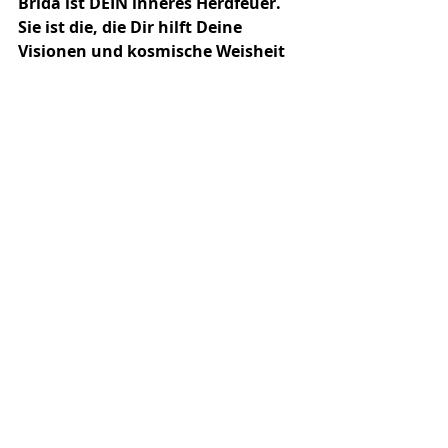
Brida ist DEIN inneres Herdfeuer. 
Sie ist die, die Dir hilft Deine 
Visionen und kosmische Weisheit 
ganz bodenständig zu erden. Deine 
Seelenaufgabe zu leben und Deine 
Gaben mit der Welt zu teilen.
Der Kreis um BRIDA wächst, komm 
gerne mit dazu. Frequenz läuft.
***
BRIDA. Dein kosmischer Seelenklang 
erdgeboren. 3 Wochen | 4 Zoom 
Calls | Telegram Impulse & 
Begleitung laufend. Wir starten am 
18. April.