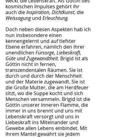
weckt die Lebenskraft. Als Göttin des 
kosmischen Impulses gehört ihr 
auch die 
Inspiration
, 
Dichtkunst
, die 
Weissagung
 und 
Erleuchtung.
Doch neben diesen Aspekten hab ich 
nun insbesondere einen 
kennengelernt und auf tiefster 
Ebene erfahren, nämlich den ihrer 
unendlichen 
Fürsorge, Liebeskraft, 
Güte und Zugewandtheit
. Brigid ist als 
Göttin nicht in fernen, 
transzendentalen Räumen. Sie ist 
durch und durch der Menschheit 
und der Materie zugewandt. Sie ist 
die Große Mutter, die am Herdfeuer 
sitzt, wo die Suppe kocht und sich 
Menschen versammeln. Brigid ist die 
Göttin unserer inneren Flamme, die 
immer in uns brennt und uns mit 
Lebenskraft versorgt und uns in 
Liebeskraft ins Miteinander und 
Gewebe allen Lebens einbindet. Mit 
ihrem Mantel gewährt sie jedem 