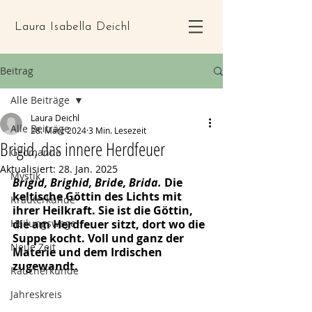
Laura Isabella Deichl
Beitrag
Alle Beiträge
Laura Deichl
Alle Beiträge
28. März 2024
3 Min. Lesezeit
Brigid, das innere Herdfeuer
Geomantie
Aktualisiert:
28. Jan. 2025
Mystik
Brigid, Brighid, Bride, Brida. 
Die 
keltische Göttin des Lichts mit 
Kräuterkunde
ihrer Heilkraft. Sie ist die Göttin, 
Heilungswege
die am Herdfeuer sitzt, dort wo die 
Suppe kocht. Voll und ganz der 
Neue Zeit
Materie und dem Irdischen 
zugewandt.
Räucherkunde
Jahreskreis