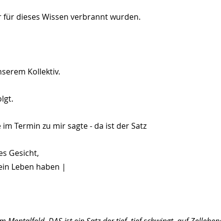
ir für dieses Wissen verbrannt wurden.
nserem Kollektiv.
lgt.
 im Termin zu mir sagte - da ist der Satz
es Gesicht,
ein Leben haben |
 Mentalfeld. DAS ist ein Satz der tief, tief schwingt, auf Zelleben