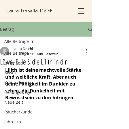
Laura Isabella Deichl
Beitrag
Alle Beiträge
Laura Deichl
Alle Beiträge
26. Juni 2023
1 Min. Lesezeit
Löwe, Eule & die Lilith in dir
Geomantie
Lilith ist deine machtvolle Stärke 
Mystik
und weibliche Kraft. Aber auch 
Kräuterkunde
deine Fähigkeit im Dunklen zu 
sehen, die Dunkelheit mit 
Heilungswege
Bewusstsein zu durchdringen.
Neue Zeit
Räucherkunde
Jahreskreis