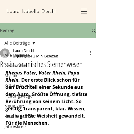
Laura Isabella Deichl
Beitrag
Alle Beiträge
Laura Deichl
Alle Beiträge
2. Juni 2024
2 Min. Lesezeit
Rhein, kosmisches Sternenwesen
Geomantie
Rhenus Pater, Vater Rhein, Papa 
Mystik
Rhein. 
Der erste Blick schon für 
Kräuterkunde
den Bruchteil einer Sekunde aus 
dem Auto. Größte Öffnung, tiefste 
Heilungswege
Berührung von seinem Licht. So 
Neue Zeit
geistig, transparent, klar. Wissen, 
in die größte Weisheit gewandelt. 
Räucherkunde
Für die Menschen.
Jahreskreis