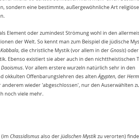
, sondern eine bestimmte, außergewöhnliche Art religiöse
n.
h als Element oder zumindest Strömung wohl in den allermeis
tionen der Welt. So kennt man zum Beispiel die jüdische Myst
 
Kabbala
, die christliche Mystik (vor allem in der 
Gnosis
) oder
tik. Ebenso existiert sie aber auch in den nichttheistischen T
 
Daoismus
. Vor allem erstere wurzeln natürlich sehr in den 
 okkulten Offenbarungslehren des alten 
Ägypten
, der 
Herm
r anderem wieder 'abgeschlossen', nur den Auserwählten zu
ch noch viele mehr.
 (im 
Chassidismus
 also der 
jüdischen Mystik 
zu verorten) find