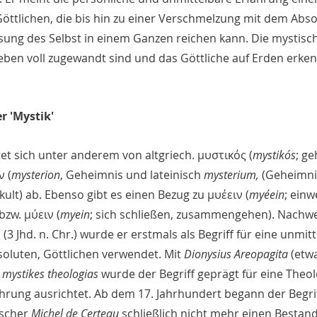
Göttlichen, die bis hin zu einer Verschmelzung mit dem Absol
ösung des Selbst in einem Ganzen reichen kann. Die mystisc
Leben voll zugewandt sind und das Göttliche auf Erden erke
r 'Mystik'
eitet sich unter anderem von altgriech. μυστικός (
mystikós
; ge
ν (
mysterion
, Geheimnis und lateinisch 
mysterium, 
(Geheimni
lt) ab. Ebenso gibt es einen Bezug zu μυέειν (
myéein
; einw
bzw. μύειν (
myein
; sich schließen, zusammengehen). 
Nachwe
3 Jhd. n. Chr.) wurde er erstmals als Begriff für eine unmitt
oluten, Göttlichen verwendet. Mit 
Dionysius Areopagita 
(etwa
 mystikes theologias 
wurde der Begriff geprägt für eine Theolo
fahrung ausrichtet. Ab dem 17. Jahrhundert begann der Begrif
scher 
Michel de Certeau
 schließlich nicht mehr einen Bestandt