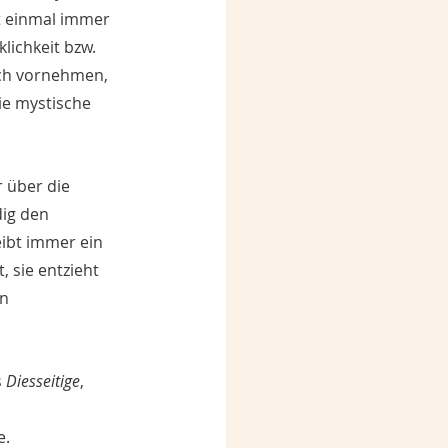
t einmal immer 
lichkeit bzw. 
ich vornehmen, 
ie mystische 
r über die 
dig den 
eibt immer ein 
, sie entzieht 
n 
 
Diesseitige
, 
 
e.