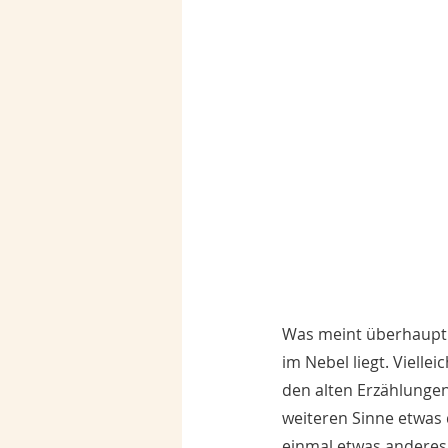
Was meint überhaupt d
im Nebel liegt. Vielle
den alten Erzählungen
weiteren Sinne etwas d
einmal etwas anderes.