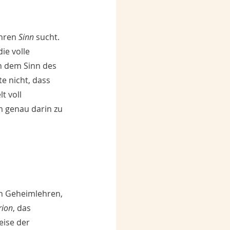
hren 
Sinn
 sucht. 
ie volle 
h dem Sinn des 
e nicht, dass 
t voll 
 genau darin zu 
en Geheimlehren, 
rion
, das 
ise der 