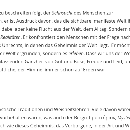
 beschreiten folgt der 
Sehnsucht
 des Menschen zur 
, er ist Ausdruck davon, das die sichtbare, manifeste Welt i
dabei aber keine Flucht aus der Welt, dem Alltag. Sondern d
Realitäten
. Er konfrontiert den Menschen mit der Frage nac
s Unrechts, in denen das Geheimnis der Welt liegt. 
 Er möcht
er Welt ergründen, sondern es 
erleben
. 
Dass wir uns der Wel
mfassenden Ganzheit von Gut und Böse, Freude und Leid, um
öttliche, der Himmel immer schon auf Erden war.
 mystische Traditionen und Weisheitslehren. Viele davon war
vorbehalten waren, was auch der Bergriff μυστήριον, 
Myste
ch wie dieses Geheimnis, das Verborgene, in der Art und We