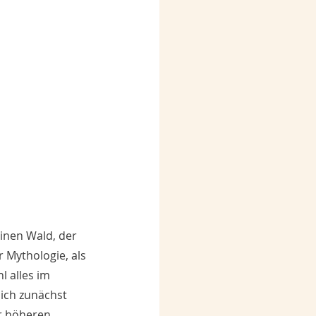
einen Wald, der 
r Mythologie, als 
 alles im 
ich zunächst 
r höheren 