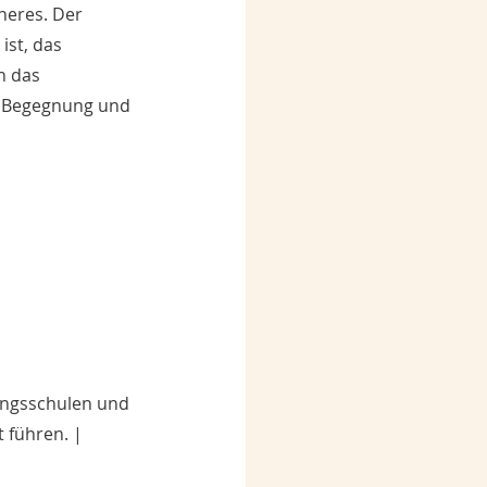
neres. Der 
ist, das 
h das 
e Begegnung und 
ungsschulen und 
 führen. | 