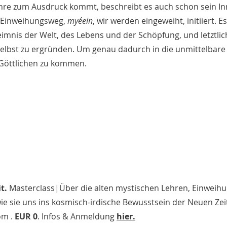
hre zum Ausdruck kommt, beschreibt es auch schon sein In
 Einweihungsweg, 
myéein
, wir werden eingeweiht, initiiert. Es 
mnis der Welt, des Lebens und der Schöpfung, und letztlic
elbst zu ergründen. Um genau dadurch in die unmittelbar
Göttlichen zu kommen. 
t. 
Masterclass|Über die alten mystischen Lehren, Einweih
e sie uns ins kosmisch-irdische Bewusstsein der Neuen Zeit
om . 
EUR 0
. Infos & Anmeldung 
hier.