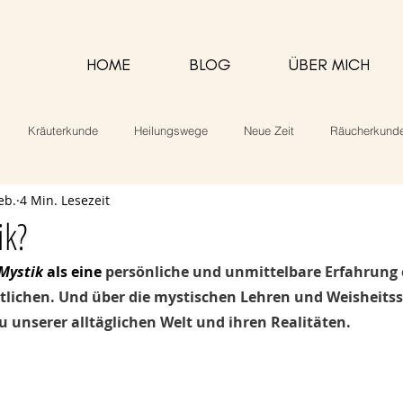
HOME
BLOG
ÜBER MICH
Kräuterkunde
Heilungswege
Neue Zeit
Räucherkund
eb.
4 Min. Lesezeit
alarbeit
Rezepte
ik?
Mystik
 als eine 
persönliche und unmittelbare Erfahrung 
ttlichen. Und über die mystischen Lehren und Weisheits
 unserer alltäglichen Welt und ihren Realitäten.