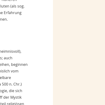
uten (als sog. 
he Erfahrung 
nnen.
heimnisvoll), 
s; auch 
eihen, beginnen 
islich vom 
elbare 
 500 n. Chr.) 
gie, die sich 
f der Mystik 
eil religiösen 