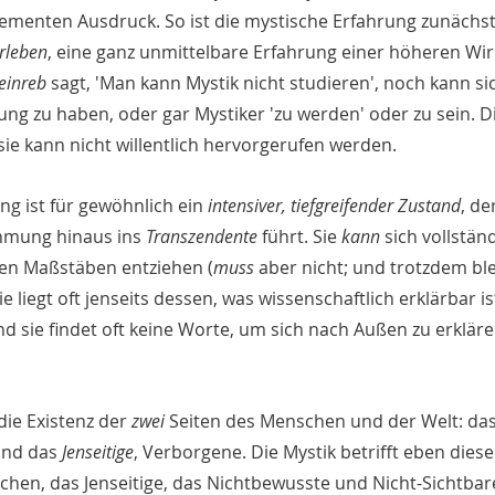
ementen Ausdruck. So ist die mystische Erfahrung zunächs
Erleben
, eine ganz unmittelbare Erfahrung einer höheren Wirk
einreb
 sagt, 'Man kann Mystik nicht studieren', noch kann s
ung zu haben, oder gar Mystiker 'zu werden' oder zu sein. D
 sie kann nicht willentlich hervorgerufen werden.
g ist für gewöhnlich ein 
intensiver, tiefgreifender Zustand
, de
mung hinaus ins 
Transzendente
 führt. 
Sie 
kann
 sich vollstän
len Maßstäben entziehen (
muss
 aber nicht; und trotzdem bl
ie liegt oft jenseits dessen, was wissenschaftlich erklärbar ist
d sie findet oft keine Worte, um sich nach Außen zu erkläre
ie Existenz der 
zwei
 Seiten des Menschen und der Welt: das
und das 
Jenseitige
, Verborgene. Die Mystik betrifft eben diese
chen, das Jenseitige, das Nichtbewusste und Nicht-Sichtbar