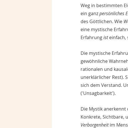
Weg in bestimmten El
ein ganz 
persönliches 
des Göttlichen. Wie
 W
eine mystische Erfahr
Erfahrung 
ist
 einfach,
Die mystische Erfahrun
gewöhnliche Wahrneh
rationalen und kausa
unerklärlicher Rest). 
S
sich dem Verstand. Un
('Unsagbarkeit'). 
Die Mystik anerkennt d
Konkrete, Sichtbare, 
Verborgenheit
 im Mens