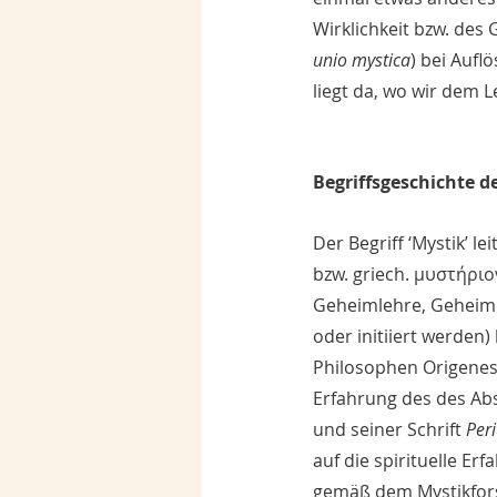
Wirklichkeit bzw. des 
unio mystica
) bei Aufl
liegt da, wo wir dem 
Begriffsgeschichte de
Der Begriff ‘Mystik’ l
bzw. griech. μυστήριο
Geheimlehre, Geheimku
oder initiiert werden) 
Philosophen Origenes (
Erfahrung des des Abs
und seiner Schrift 
Peri
auf die spirituelle Er
gemäß dem Mystikfor